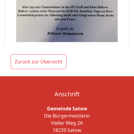
Zurück zur Übersicht
Anschrift
Gemeinde Satow
Die Bürgermeisterin
Heller Weg 2A
18239 Satow