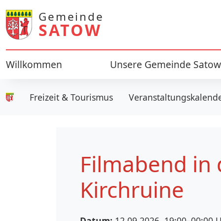
Gemeinde
SATOW
Willkommen
Unsere Gemeinde Satow
Freizeit & Tourismus
Veranstaltungskalend
Gemeinde Satow
Filmabend in 
Kirchruine
Datum:
12.09.2026, 19:00–00:00
U