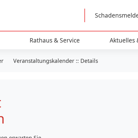
Schadensmeld
Rathaus & Service
Aktuelles
er
Veranstaltungskalender :: Details
t
n
en erwarten Sie