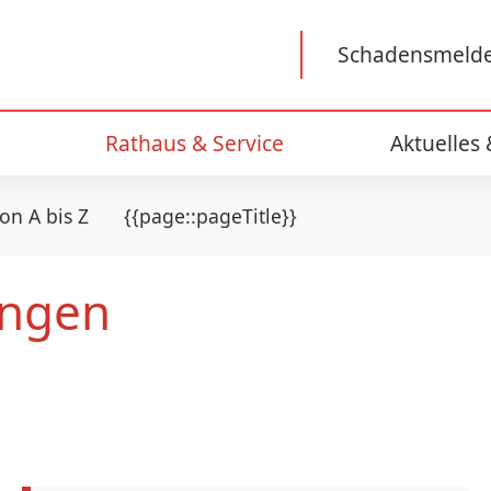
Schadensmeld
Rathaus & Service
Aktuelles
on A bis Z
{{page::pageTitle}}
ungen