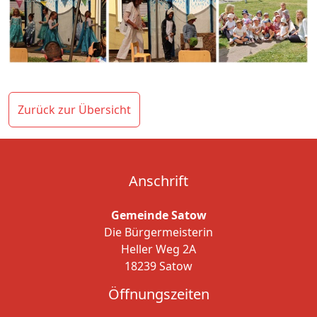
Zurück zur Übersicht
Anschrift
Gemeinde Satow
Die Bürgermeisterin
Heller Weg 2A
18239 Satow
Öffnungszeiten