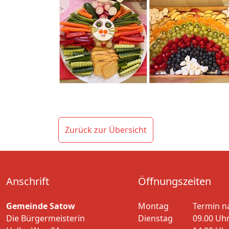
Zurück zur Übersicht
Anschrift
Öffnungszeiten
Gemeinde Satow
Montag
Termin n
Die Bürgermeisterin
Dienstag
09.00 Uhr