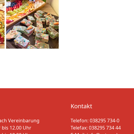
Kontakt
ach Vereinbarung
Telefon:
038295 734-0
 bis 12.00 Uhr
Telefax: 038295 734 44