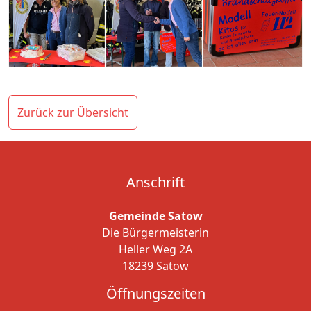
Zurück zur Übersicht
Anschrift
Gemeinde Satow
Die Bürgermeisterin
Heller Weg 2A
18239 Satow
Öffnungszeiten